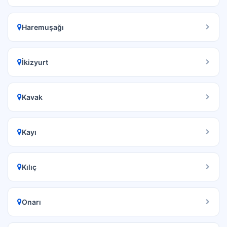
Haremuşağı
İkizyurt
Kavak
Kayı
Kılıç
Onarı