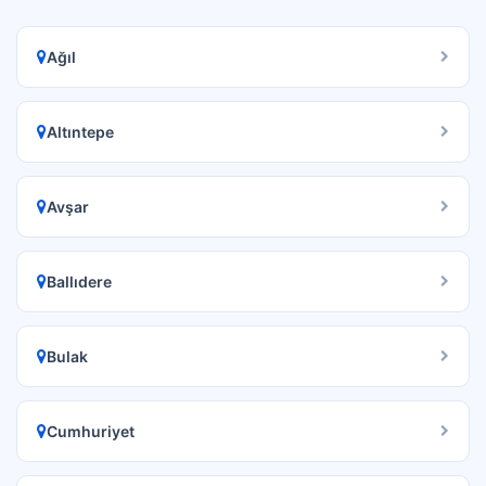
Ağıl
Altıntepe
Avşar
Ballıdere
Bulak
Cumhuriyet