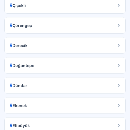
Çiçekli
Çörengeç
Derecik
Doğantepe
Dündar
Ekenek
Elibüyük