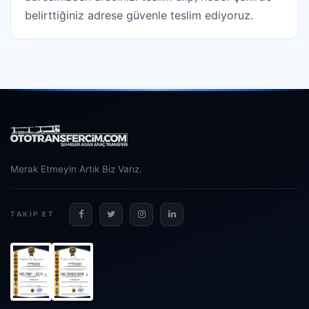
belirttiğiniz adrese güvenle teslim ediyoruz.
Merak Etmeyin Artık Biz Varız.
TAKIP ET