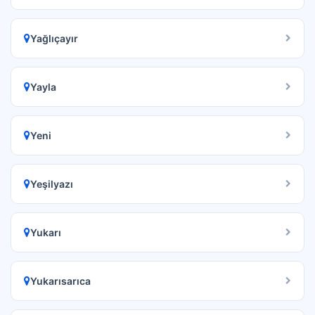
Yağlıçayır
Yayla
Yeni
Yeşilyazı
Yukarı
Yukarısarıca