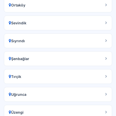
Ortaköy
Sevindik
Sıyrındı
Şenbağlar
Tırçik
Uğrunca
Üzengi