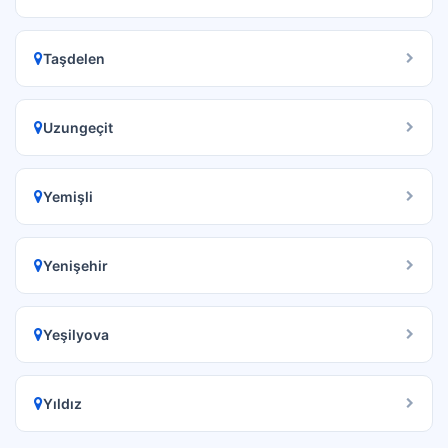
Taşdelen
Uzungeçit
Yemişli
Yenişehir
Yeşilyova
Yıldız