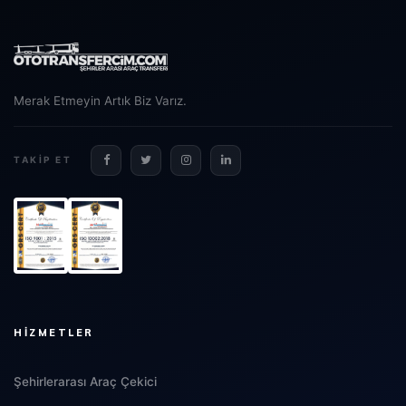
Merak Etmeyin Artık Biz Varız.
TAKIP ET
HIZMETLER
Şehirlerarası Araç Çekici