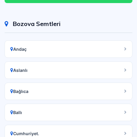
Bozova Semtleri
Andaç
Aslanlı
Bağlıca
Ballı
Cumhuriyet.