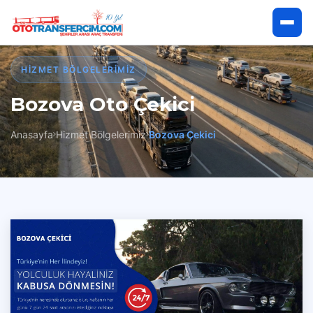
Anasayfa
HIZMET BÖLGELERIMIZ
Bozova Oto Çekici
Hakkımızda
Anasayfa
Hizmet Bölgelerimiz
Bozova Çekici
Hizmetlerimiz
Hizmet Bölgelerimiz
İletişim
Çekici Talep Et