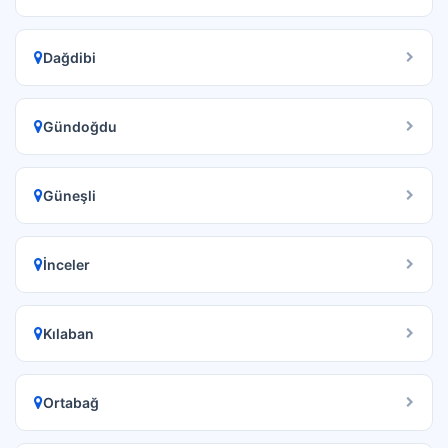
Dağdibi
Gündoğdu
Güneşli
İnceler
Kılaban
Ortabağ