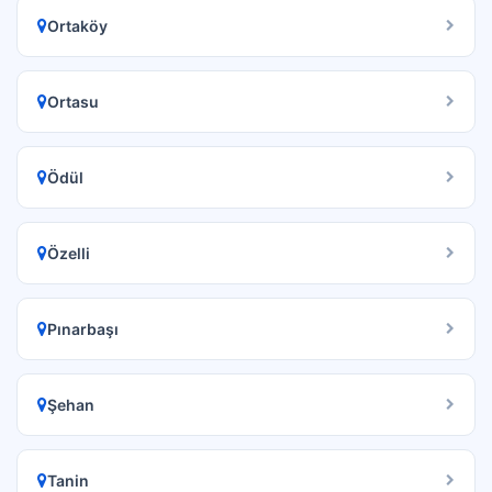
Ortaköy
Ortasu
Ödül
Özelli
Pınarbaşı
Şehan
Tanin