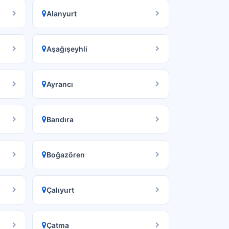
Alanyurt
Aşağışeyhli
Ayrancı
Bandıra
Boğazören
Çalıyurt
Çatma