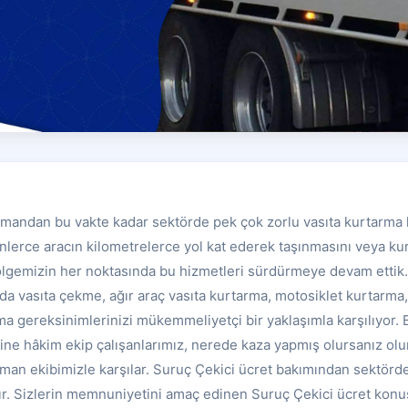
mandan bu vakte kadar sektörde pek çok zorlu vasıta kurtarma 
nlerce aracın kilometrelerce yol kat ederek taşınmasını veya kur
Bölgemizin her noktasında bu hizmetleri sürdürmeye devam ettik.
zda vasıta çekme, ağır araç vasıta kurtarma, motosiklet kurtarma,
ma gereksinimlerinizi mükemmeliyetçi bir yaklaşımla karşılıyor.
ine hâkim ekip çalışanlarımız, nerede kaza yapmış olursanız olun
zman ekibimizle karşılar. Suruç Çekici ücret bakımından sektör
dır. Sizlerin memnuniyetini amaç edinen Suruç Çekici ücret konu