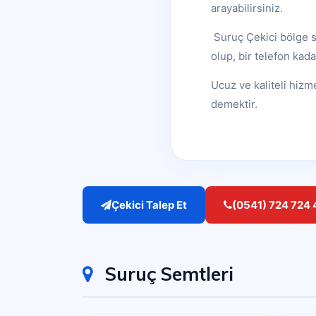
arayabilirsiniz.
Suruç Çekici bölge sı
olup, bir telefon kada
Ucuz ve kaliteli hizm
demektir.
Çekici Talep Et
(0541) 724 724 
Suruç Semtleri