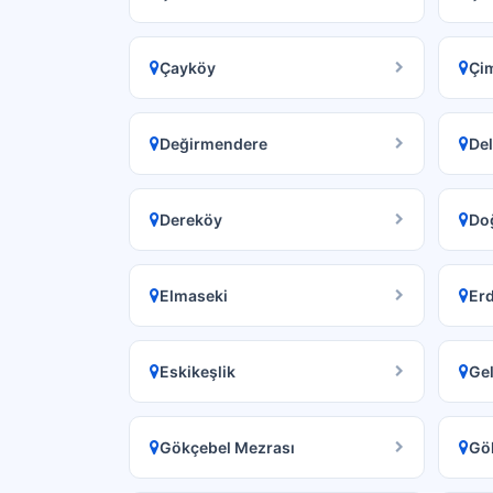
Çayköy
Çi
Değirmendere
De
Dereköy
Do
Elmaseki
Er
Eskikeşlik
Gel
Gökçebel Mezrası
Gö