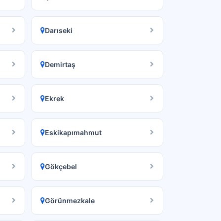
Darıseki
Demirtaş
Ekrek
Eskikapımahmut
Gökçebel
Görünmezkale