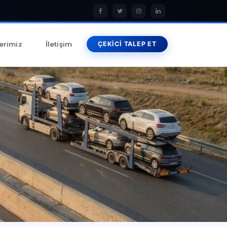
erimiz
İletişim
ÇEKİCİ TALEP ET