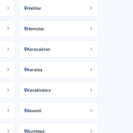
Haliller
Hemolar
Karacaören
Karataş
Kavaklıdere
Kevenli
Kızıltepe