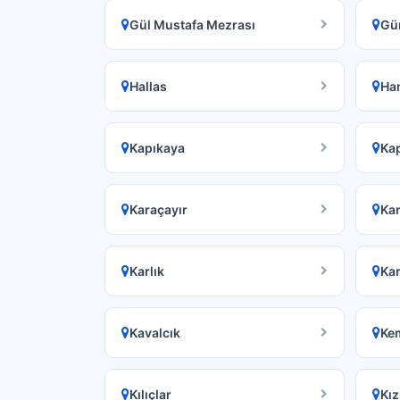
Gül Mustafa Mezrası
Gü
Hallas
Ha
Kapıkaya
Ka
Karaçayır
Kar
Karlık
Kar
Kavalcık
Kem
Kılıçlar
Kız