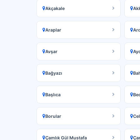
Akçakale
Ak
Araplar
Ard
Avşar
Ay
Bağyazı
Ba
Başlıca
Be
Borular
Ce
Çamlık Gül Mustafa
Ça