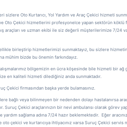
ri sizlere Oto Kurtarıcı, Yol Yardım ve Araç Çekici hizmeti sunm
e Oto Çekici hizmetlerini profesyonelce yapan sektörün köklü fi
mış araçları ve uzman ekibi ile siz değerli müşterilerimize 7/24 v
llikle birleştirip hizmetlerimizi sunmaktayız, bu sizlere hizmet
na mühim bizde bu önemin farkındayız.
alışmalarımız bölgemizin en ücra köşesinde bile hizmeti bir ağ g
ize en kaliteli hizmeti dilediğiniz anda sunmaktadır.
uruç Çekici firmasından başka yerde bulamasınız.
kilere bağlı veya bilinmeyen bir nedenden dolayı hastalanırsa ara
. Suruç Çekici araçlarınızın bir nevi ambulansı olarak görev ya
re yardım sağlama adına 7/24 hazır beklemektedir. Eğer aracınız
e oto çekici ve kurtarıcıya ihtiyacınız varsa Suruç Çekici servis 