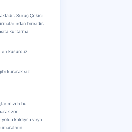
aktadır. Suruç Çekici
rmalarından birisidir.
asıta kurtarma
in en kusursuz
ibi kurarak siz
çlarımızda bu
parak zor
 yolda kaldıysa veya
numaralarını