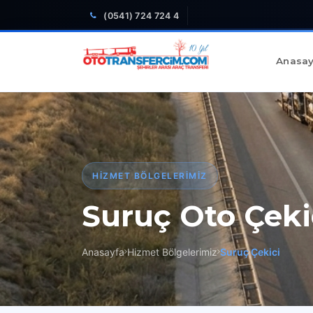
(0541) 724 724 4
Anasay
HIZMET BÖLGELERIMIZ
Suruç Oto Çeki
Anasayfa
Hizmet Bölgelerimiz
Suruç Çekici