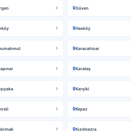
rgen
Güven
nköy
Hasköy
pumahmut
Karacahisar
apınar
Karataş
şıyaka
Karşiki
reli
Kepez
ılırmak
Kızılmezra