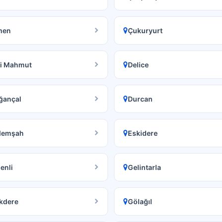
men
Çukuryurt
li Mahmut
Delice
ğançal
Durcan
demşah
Eskidere
enli
Gelintarla
kdere
Gölağıl