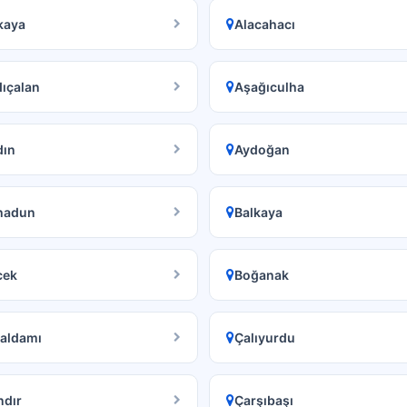
kaya
Alacahacı
ıçalan
Aşağıculha
dın
Aydoğan
hadun
Balkaya
cek
Boğanak
laldamı
Çalıyurdu
ndır
Çarşıbaşı