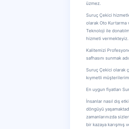
üzmez.
Suruç Çekici hizmetle
olarak Oto Kurtarma v
Teknoloji ile donatıl
hizmeti vermekteyiz.
Kalitemizi Profesyone
safhasını sunmak adı
Suruç Çekici olarak ç
kıymetli müşterilerim
En uygun fiyatları S
İnsanlar nasıl dış et
döngüyü yaşamaktadır
zamanlarınızda sizle
bir kazaya karışmış v